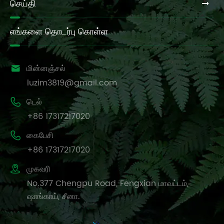
செய்தி
எங்களை தொடர்பு கொள்ள

மின்னஞ்சல்
luzim3819@gmail.com

டெல்
+86 17317217020

கைபேசி
+86 17317217020

முகவரி
No.377 Chengpu Road, Fengxian மாவட்டம்,
ஷாங்காய், சீனா.