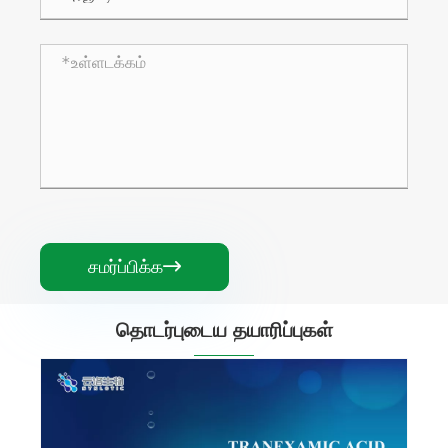
சமர்ப்பிக்க

தொடர்புடைய தயாரிப்புகள்