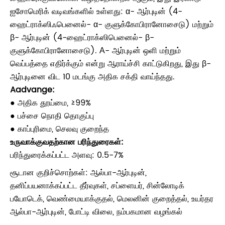
ஐசோமெரிக் வடிவங்களில் உள்ளது: α- ஆர்புடின் (4-
ஹைட்ராக்ஸிஃபெனைல்- α- குளுக்கோபிரானோசைடு) மற்றும்
β- ஆர்புடின் (4-ஹைட்ராக்ஸிபெனைல்- β-
குளுக்கோபிரானோசைடு). Α- ஆர்புடின் ஒளி மற்றும்
வெப்பத்தை எதிர்க்கும் என்று ஆராய்ச்சி காட்டுகிறது, இது β-
ஆர்புடினை விட 10 மடங்கு அதிக சக்தி வாய்ந்தது.
Aadvange:
● அதிக தூய்மை, ≥99%
● பச்சை நொதி தொகுப்பு
● காப்புரிமை, செலவு குறைந்த
உருவாக்குவதற்கான பரிந்துரைகள்:
பரிந்துரைக்கப்பட்ட அளவு: 0.5-7%
சூடான குறிச்சொற்கள்: ஆல்பா-ஆர்புடின்,
தனிப்பயனாக்கப்பட்ட தீர்வுகள், சப்ளையர், சின்லோடிக்
பயோடெக், வெண்மையாக்குதல், மெலனின் குறைத்தல், உயர்தர
ஆல்பா-ஆர்புடின், போட்டி விலை, நம்பகமான வழங்கல்