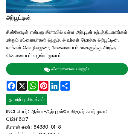
அர்பூட்டின்
சின்லோடிக் என்பது சீனாவில் உள்ள அர்புடின் உற்பத்தியாளர்கள்
மற்றும் சப்ளையர்கள் ஆகும், அவர்கள் மொத்த அர்பூட்டின்,
நாங்கள் தொழில்முறை சேவையையும் உங்களுக்கு சிறந்த
விலையையும் வழங்க முடியும்.
விசாரணையை அனுப்பு
Facebook
X
WhatsApp
Pinterest
LinkedIn
Share
தயாரிப்பு விளக்கம்
INCI பெயர்: ஆல்பா-ஆர்புடின்மோலிகுலர் ஃபார்முலா:
C12H16O7
சிஏஎஸ் எண்: 84380-01-8