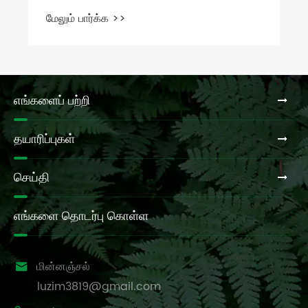
எங்களைப் பற்றி
தயாரிப்புகள்
செய்தி
எங்களை தொடர்பு கொள்ள

மின்னஞ்சல்
luzim3819@gmail.com