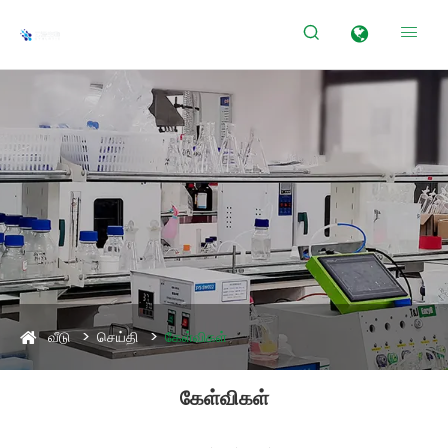


வீடு
செய்தி
கேள்விகள்
கேள்விகள்