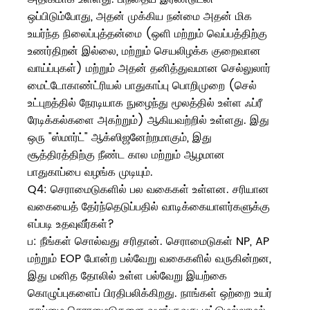
ஒப்பிடும்போது, ​​அதன் முக்கிய நன்மை அதன் மிக
உயர்ந்த நிலைப்புத்தன்மை (ஒளி மற்றும் வெப்பத்திற்கு
உணர்திறன் இல்லை, மற்றும் செயலிழக்க குறைவான
வாய்ப்புகள்) மற்றும் அதன் தனித்துவமான செல்லுலார்
மைட்டோகாண்ட்ரியல் பாதுகாப்பு பொறிமுறை (செல்
உட்புறத்தில் நேரடியாக நுழைந்து மூலத்தில் உள்ள ஃப்ரீ
ரேடிக்கல்களை அகற்றும்) ஆகியவற்றில் உள்ளது. இது
ஒரு "ஸ்மார்ட்" ஆக்ஸிஜனேற்றமாகும், இது
சூத்திரத்திற்கு நீண்ட கால மற்றும் ஆழமான
பாதுகாப்பை வழங்க முடியும்.
Q4: செராமைடுகளில் பல வகைகள் உள்ளன. சரியான
வகையைத் தேர்ந்தெடுப்பதில் வாடிக்கையாளர்களுக்கு
எப்படி உதவுவீர்கள்?
ப: நீங்கள் சொல்வது சரிதான். செராமைடுகள் NP, AP
மற்றும் EOP போன்ற பல்வேறு வகைகளில் வருகின்றன,
இது மனித தோலில் உள்ள பல்வேறு இயற்கை
கொழுப்புகளைப் பிரதிபலிக்கிறது. நாங்கள் ஒற்றை உயர்