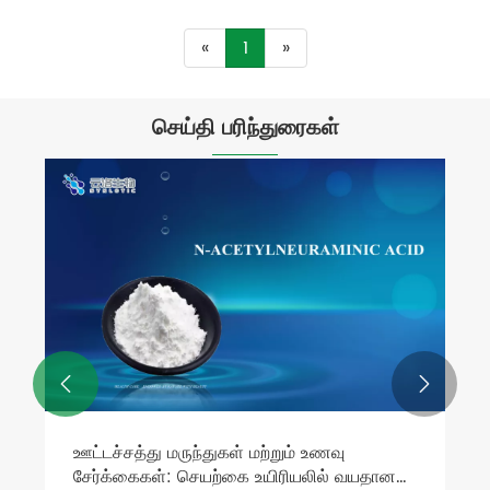
«
1
»
செய்தி பரிந்துரைகள்
ஷாங்காய் யுன்லுவோ யிகெடுயோயின்
COSMOS சான்றிதழைப் பெற்றுள்ளார்
மேலும் பார்க்க >>

