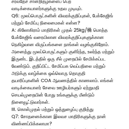
சர்வதேச சான்றிதழ்களைப் பெற
வாடிக்கையாளர்களுக்கு உதவ முடியும்.
Q6: மூலப்பொருட்களின் விவரக்குறிப்புகள், பேக்கேஜிங்
மற்றும் சேமிப்பு நிலைமைகள் என்ன?
A: கிலோகிராம் மாதிரிகள் முதல் 25kg/桶 மொத்த
பேக்கேஜிங் வரையிலான விவரக்குறிப்புகளுக்கான
நெகிழ்வான விருப்பங்களை நாங்கள் வழங்குகிறோம்.
அனைத்து மூலப்பொருட்களும் குளிர்ந்த, உலர்ந்த மற்றும்
இருண்ட இடத்தில் ஒரு சீல் முறையில் சேமிக்கப்பட
வேண்டும். குறிப்பிட்ட சேமிப்பக வெப்பநிலை மற்றும்
அடுக்கு வாழ்க்கை ஒவ்வொரு தொகுதி
தயாரிப்புகளின் COA ஆவணத்தில் காணலாம். எங்கள்
வாடிக்கையாளர் சேவை ஊழியர்களும் ஏற்றுமதி
செயல்முறையின் போது உங்களுக்கு மீண்டும்
நினைவூட்டுவார்கள்.
III. கொள்முதல் மற்றும் ஒத்துழைப்பு குறித்து
Q7: சோதனைக்கான இலவச மாதிரிகளுக்கு நான்
விண்ணப்பிக்கலாமா?