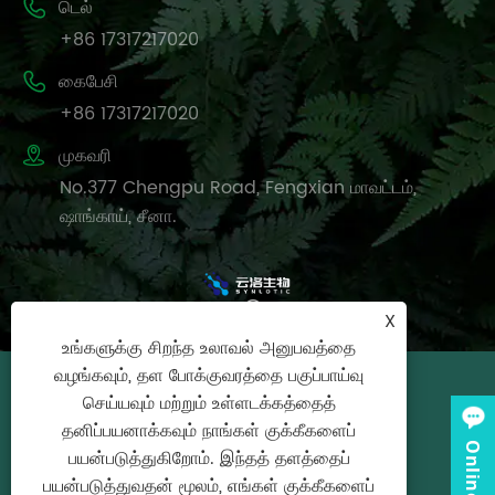

டெல்
+86 17317217020

கைபேசி
+86 17317217020

முகவரி
No.377 Chengpu Road, Fengxian மாவட்டம்,
ஷாங்காய், சீனா.
X
உங்களுக்கு சிறந்த உலாவல் அனுபவத்தை
வழங்கவும், தள போக்குவரத்தை பகுப்பாய்வு
பதிப்புரிமை © 2025 Synlotic
செய்யவும் மற்றும் உள்ளடக்கத்தைத்
Biotech（Shanghai）Co., Ltd. அனைத்து
தனிப்பயனாக்கவும் நாங்கள் குக்கீகளைப்
உரிமைகளும் பாதுகாக்கப்பட்டவை.
பயன்படுத்துகிறோம். இந்தத் தளத்தைப்
பயன்படுத்துவதன் மூலம், எங்கள் குக்கீகளைப்