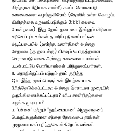
தூய்மை செராமைடுகளை வழங்குவது மட்டுமல்லாமல்,
விஞ்ஞான ரீதியாக சமச்சீர் கலப்பு செராமைடு
கலவைகளை வழங்குகிறோம் (தோலில் உள்ள கொழுப்பு
விகிதத்தை உருவகப்படுத்தும் 3:1:1:1 கலவை
போன்றவை), இது தோல் தடையை இன்னும் விரிவாக
சரிசெய்யும். உங்கள் தயாரிப்பு நிலைப்பாட்டின்
அடிப்படையில் (உலர்ந்த, உணர்திறன் அல்லது
சேதமடைந்த தடைக்கு) மிகவும் பொருத்தமான
செராமைடு வகை அல்லது கலவையை எங்கள்
பயன்பாட்டுப் பொறியாளர்கள் பரிந்துரைப்பார்கள்.
II. தொழில்நுட்பம் மற்றும் தரம் குறித்து
Q5: இந்த மூலப்பொருட்கள் இயற்கையாக
பிரித்தெடுக்கப்பட்டதா அல்லது இரசாயன முறையில்
ஒருங்கிணைக்கப்பட்டதா? உரிய சான்றிதழ்களை
வழங்க முடியுமா?
ப: "பச்சை" மற்றும் "தூய்மையான" அழகுசாதனப்
பொருட்களுக்கான சந்தை தேவையை நாங்கள்
முழுமையாகப் புரிந்துகொள்கிறோம். எங்கள்