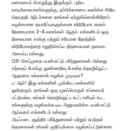
வகையைப் பொறுத்து இருக்கும். புதிய
வாடிக்கையாளர்களுக்கு, நம்பிக்கையை வளர்க்க சிறிய
தொகுதி ஆர்டர்களை நாங்கள் ஏற்றுக்கொள்கிறோம்.
வழக்கமான தயாரிப்புகளுக்கான விநியோக காலம்
தோராயமாக 2-4 வாரங்கள் ஆகும். எங்களிடம் ஒரு
நிலையான சரக்கு மற்றும் சரியான நேரத்தில்
விநியோகத்தை உறுதிசெய்ய திறமையான தளவாட
அமைப்பு உள்ளது.
Q9: செய்முறை பயன்பாட்டு பரிந்துரைகள் அல்லது
சந்தைப் போக்கு நுண்ணறிவு போன்ற தொழில்நுட்ப
ஆதரவை உங்களால் வழங்க முடியுமா?
ப: ஆம்! இது எங்களின் முக்கிய பலங்களில்
ஒன்றாகும். நாங்கள் ஒரு மூலப்பொருள் சப்ளையர்
மட்டுமல்ல, உங்கள் தொழில்நுட்ப கூட்டாளியும் கூட.
உங்களுக்கு வழங்கக்கூடிய அனுபவமிக்க பயன்பாட்டு
ஆய்வகம் எங்களிடம் உள்ளது:
அடிப்படை சூத்திர பரிந்துரைகள் மற்றும் கூடுதல்
தொகைகள் உங்கள் குறிப்புக்காக வழங்கப்பட்டுள்ளன.