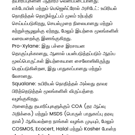
தயாரிப்புகளின் ஆதாரம் வெளிப்படையானது:
எக்டோயின் மற்றும் மெஜெஸ்ட்ரோல் அசிடேட்: உயிரியல்
நொதித்தல் தொழில்நுட்பம் மூலம் உற்பத்தி
செய்யப்படுகிறது, செயல்முறை நிலையானது மற்றும்
சுற்றுச்சூழலுக்கு ஏற்றது, மேலும் இயற்கை மூலங்களின்
வரையறைக்கு இணங்குகிறது.
Pro-Xylane: இது பச்சை இரசாயன
தொகுப்புக்கானது, ஆனால் பயன்படுத்தப்படும் ஆரம்ப
மூலப்பொருட்கள் இயற்கையான சைலோஸிலிருந்து
பெறப்படுகின்றன, இது பாதுகாப்பானது மற்றும்
லேசானது.
Squalane: உயிரியல் நொதித்தல் அல்லது தாவர
பிரித்தெடுத்தல் மூலங்களின் விருப்பத்தை
வழங்குகிறது.
அனைத்து தயாரிப்புகளுக்கும் COA (தர ஆய்வு
அறிக்கை) மற்றும் MSDS (பொருள் பாதுகாப்பு தரவு
தாள்) ஆகியவற்றை நாங்கள் வழங்க முடியும், மேலும்
COSMOS, Ecocert, Halal மற்றும் Kosher போன்ற