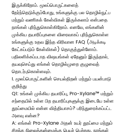
இருக்கிறோம். மூலப்பொருட்களைத்
தேர்ந்தெடுக்கும்போது, ​​உங்களுக்கு பல தொழில்நுட்ப
மற்றும் வணிகக் கேள்விகள் இருக்கலாம் என்பதை
நாங்கள் புரிந்துகொள்கிறோம். எனவே, எங்களின்
முக்கிய தயாரிப்புகளை விரைவாகப் புரிந்துகொள்ள
உங்களுக்கு உதவ இந்த விரிவான FAQ (அடிக்கடி
கேட்கப்படும் கேள்விகள்) தொகுத்துள்ளோம்.
பதிலளிக்கப்படாத விஷயங்கள் ஏதேனும் இருந்தால்,
தயவுசெய்து எங்கள் தொழில்முறை குழுவைத்
தொடர்புகொள்ளவும்.
I. மூலப்பொருட்களின் செயல்திறன் மற்றும் பயன்பாடு
குறித்து
Q1: உங்கள் முக்கிய தயாரிப்பு, Pro-Xylane™ மற்றும்
சந்தையில் உள்ள பிற தயாரிப்புகளுக்கு இடையே உள்ள
தூய்மையில் என்ன வித்தியாசம்? பரிந்துரைக்கப்பட்ட
அளவு என்ன?
A: எங்கள் Pro-Xylane அதன் உயர் தூய்மை மற்றும்
சிறந்த நிலைத்தன்மைக்கு பெயர் பெற்றது. நாங்கள்