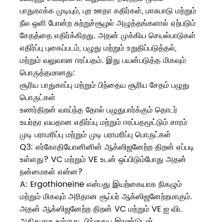
பாதுகாக்க முடியும், புற ஊதா கதிர்கள், மாசுபாடு மற்றும்
நீல ஒளி போன்ற சுற்றுச்சூழல் அழுத்தங்களால் ஏற்படும்
சேதத்தை எதிர்க்கிறது. அதன் முக்கிய செயல்பாடுகள்
எதிர்ப்பு புகைப்படம், பழுது மற்றும் உறுதிப்படுத்தல்,
மற்றும் வலுவான ஈரப்பதம். இது பயன்படுத்த மிகவும்
பொருத்தமானது:
சூரிய பாதுகாப்பு மற்றும் பிந்தைய சூரிய சேதம் பழுது
பொருட்கள்
உணர்திறன் வாய்ந்த தோல் பழுதுபார்க்கும் தொடர்
உயர்தர வயதான எதிர்ப்பு மற்றும் ஈரப்பதமூட்டும் சாரம்
முடி பராமரிப்பு மற்றும் முடி பராமரிப்பு பொருட்கள்
Q3: எர்கோதியோனினின் ஆக்ஸிஜனேற்ற திறன் எப்படி
உள்ளது? VC மற்றும் VE உடன் ஒப்பிடும்போது அதன்
நன்மைகள் என்ன?
A: Ergothioneine என்பது இயற்கையாக நிகழும்
மற்றும் மிகவும் அரிதான சூப்பர் ஆக்ஸிஜனேற்றமாகும்.
அதன் ஆக்ஸிஜனேற்ற திறன் VC மற்றும் VE ஐ விட
அதிகமாக உள்ளது. பிந்தைய இரண்டுடன்