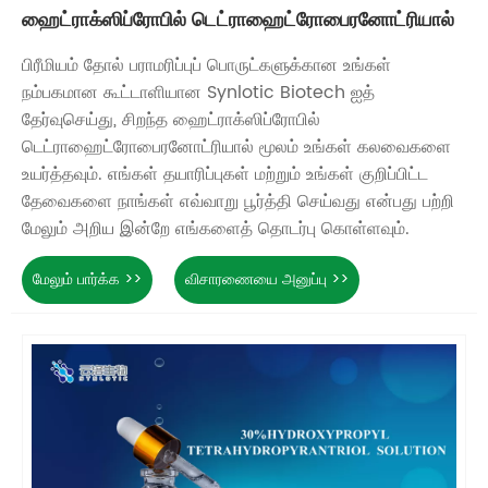
ஹைட்ராக்ஸிப்ரோபில் டெட்ராஹைட்ரோபைரனோட்ரியால்
பிரீமியம் தோல் பராமரிப்புப் பொருட்களுக்கான உங்கள்
நம்பகமான கூட்டாளியான Synlotic Biotech ஐத்
தேர்வுசெய்து, சிறந்த ஹைட்ராக்ஸிப்ரோபில்
டெட்ராஹைட்ரோபைரனோட்ரியால் மூலம் உங்கள் கலவைகளை
உயர்த்தவும். எங்கள் தயாரிப்புகள் மற்றும் உங்கள் குறிப்பிட்ட
தேவைகளை நாங்கள் எவ்வாறு பூர்த்தி செய்வது என்பது பற்றி
மேலும் அறிய இன்றே எங்களைத் தொடர்பு கொள்ளவும்.
மேலும் பார்க்க >>
விசாரணையை அனுப்பு >>