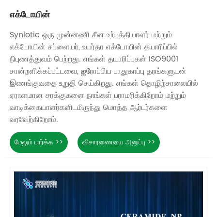
எக்டோயின்
Synlotic ஒரு முன்னணி சீன உற்பத்தியாளர் மற்றும்
எக்டோயின் சப்ளையர், உயர்தர எக்டோயின் தயாரிப்பில்
நிபுணத்துவம் பெற்றது. எங்கள் தயாரிப்புகள் ISO9001
சான்றளிக்கப்பட்டவை, ஐரோப்பிய பாதுகாப்பு தரங்களுடன்
இணங்குவதை உறுதி செய்கிறது. எங்கள் தொழிற்சாலையில்
ஏராளமான சரக்குகளை நாங்கள் பராமரிக்கிறோம் மற்றும்
வாடிக்கையாளர்களிடமிருந்து மொத்த ஆர்டர்களை
வரவேற்கிறோம்.
மேலும் பார்க்க >>
விசாரணையை அனுப்பு >>