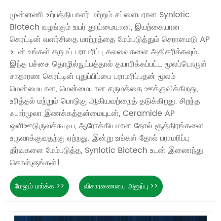
முன்னணி உற்பத்தியாளர் மற்றும் சப்ளையரான Synlotic
Biotech வழங்கும் உயர் தூய்மையான, இயற்கையான
கெரட்டின் வளர்சிதை மாற்றத்தை மேம்படுத்தும் செராமைடு AP
உடன் உங்கள் சருமப் பராமரிப்பு கலவைகளை அதிகரிக்கவும்.
இந்த பச்சை தொழில்நுட்பத்தால் தயாரிக்கப்பட்ட மூலப்பொருள்
சாதாரண கெரட்டின் புதுப்பிப்பை பராமரிப்பதன் மூலம்
மென்மையான, மென்மையான சருமத்தை ஊக்குவிக்கிறது,
உரித்தல் மற்றும் பொடுகு ஆகியவற்றைத் தடுக்கிறது. சிறந்த
ஃபார்முலா இணக்கத்தன்மையுடன், Ceramide AP
ஒளிஊடுருவக்கூடிய, ஆரோக்கியமான தோல் சூத்திரங்களை
உருவாக்குவதற்கு ஏற்றது. இன்று உங்கள் தோல் பராமரிப்பு
தீர்வுகளை மேம்படுத்த, Synlotic Biotech உடன் இணைந்து
கொள்ளுங்கள்!
மேலும் பார்க்க >>
விசாரணையை அனுப்பு >>