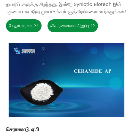
தயாரிப்புகளுக்கு சிறந்தது. இன்றே Synlotic Biotech இன்
புதுமையான தீர்வு மூலம் உங்கள் சூத்திரங்களை உயர்த்துங்கள்!
மேலும் பார்க்க >>
விசாரணையை அனுப்பு >>
செராமைடு ஏ.பி