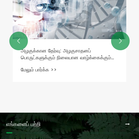


அழகுக்கான தேர்வு: அழகுசாதனப்
பொருட்களுக்கும் நிலையான வாழ்க்கைக்கும்
இடையிலான ஆழமான தொடர்பு
மேலும் பார்க்க >>
எங்களைப் பற்றி