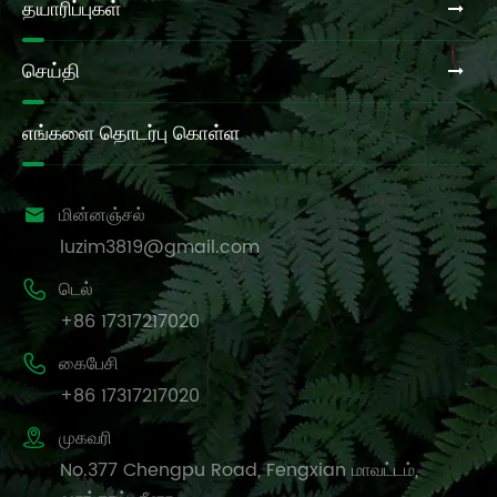
தயாரிப்புகள்
செய்தி
எங்களை தொடர்பு கொள்ள

மின்னஞ்சல்
luzim3819@gmail.com

டெல்
+86 17317217020

கைபேசி
+86 17317217020

முகவரி
No.377 Chengpu Road, Fengxian மாவட்டம்,