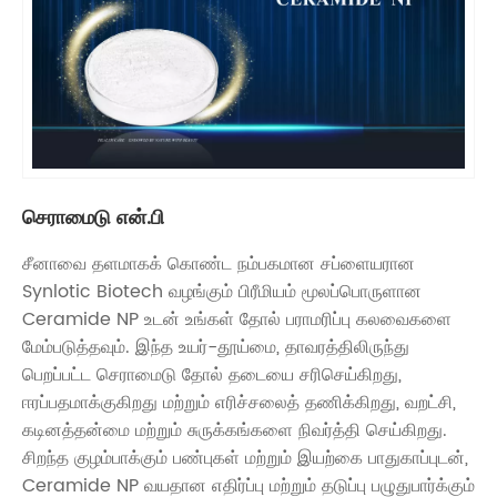
செராமைடு என்.பி
சீனாவை தளமாகக் கொண்ட நம்பகமான சப்ளையரான
Synlotic Biotech வழங்கும் பிரீமியம் மூலப்பொருளான
Ceramide NP உடன் உங்கள் தோல் பராமரிப்பு கலவைகளை
மேம்படுத்தவும். இந்த உயர்-தூய்மை, தாவரத்திலிருந்து
பெறப்பட்ட செராமைடு தோல் தடையை சரிசெய்கிறது,
ஈரப்பதமாக்குகிறது மற்றும் எரிச்சலைத் தணிக்கிறது, வறட்சி,
கடினத்தன்மை மற்றும் சுருக்கங்களை நிவர்த்தி செய்கிறது.
சிறந்த குழம்பாக்கும் பண்புகள் மற்றும் இயற்கை பாதுகாப்புடன்,
Ceramide NP வயதான எதிர்ப்பு மற்றும் தடுப்பு பழுதுபார்க்கும்