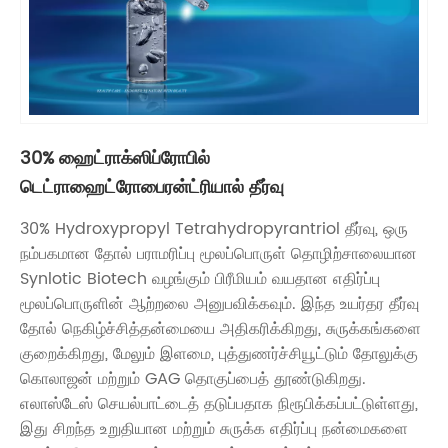
30% ஹைட்ராக்ஸிப்ரோபில்
டெட்ராஹைட்ரோபைரன்ட்ரியால் தீர்வு
30% Hydroxypropyl Tetrahydropyrantriol தீர்வு, ஒரு
நம்பகமான தோல் பராமரிப்பு மூலப்பொருள் தொழிற்சாலையான
Synlotic Biotech வழங்கும் பிரீமியம் வயதான எதிர்ப்பு
மூலப்பொருளின் ஆற்றலை அனுபவிக்கவும். இந்த உயர்தர தீர்வு
தோல் நெகிழ்ச்சித்தன்மையை அதிகரிக்கிறது, சுருக்கங்களை
குறைக்கிறது, மேலும் இளமை, புத்துணர்ச்சியூட்டும் தோலுக்கு
கொலாஜன் மற்றும் GAG தொகுப்பைத் தூண்டுகிறது.
எலாஸ்டேஸ் செயல்பாட்டைத் தடுப்பதாக நிரூபிக்கப்பட்டுள்ளது,
இது சிறந்த உறுதியான மற்றும் சுருக்க எதிர்ப்பு நன்மைகளை